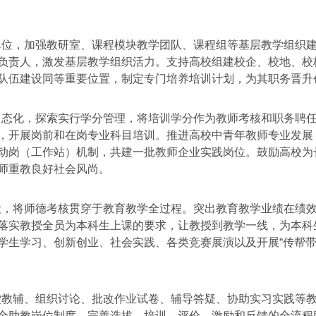
位，加强教研室、课程模块教学团队、课程组等基层教学组织
负责人，激发基层教学组织活力。支持高校组建校企、校地、校
队伍建设同等重要位置，制定专门培养培训计划，为其职务晋升
态化，探索实行学分管理，将培训学分作为教师考核和职务聘
，开展岗前和在岗专业科目培训。推进高校中青年教师专业发展
动岗（工作站）机制，共建一批教师企业实践岗位。鼓励高校为
师重教良好社会风尚。
，将师德考核贯穿于教育教学全过程。突出教育教学业绩在绩
落实教授全员为本科生上课的要求，让教授到教学一线，为本科
学生学习、创新创业、社会实践、各类竞赛展演以及开展“传帮带
教辅、组织讨论、批改作业试卷、辅导答疑、协助实习实践等
全助教岗位制度，完善选拔、培训、评价、激励和反馈的全流程