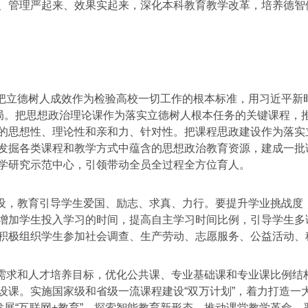
、管理严起来、效果实起来，深化本科教育教学改革，培养德智
把立德树人成效作为检验高校一切工作的根本标准，用习近平新
格局。把思想政治理论课作为落实立德树人根本任务的关键课程，
的思想性、理论性和亲和力、针对性。把课程思政建设作为落实
发掘各类课程和教学方式中蕴含的思想政治教育资源，建成一批
学研究示范中心，引领带动全员全过程全方位育人。
设，教育引导学生爱国、励志、求真、力行。要提升学业挑战度
增加学生投入学习的时间，提高自主学习时间比例，引导学生多
积极组织学生参加社会调查、生产劳动、志愿服务、公益活动、
需求和人才培养目标，优化公共课、专业基础课和专业课比例结
设课。实施国家级和省级一流课程建设“双万计划”，着力打造一
发展“互联网+教育”、探索智能教育新形态，推动课堂教学革命