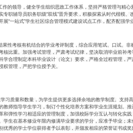
工作的领导，健全学生组织思政工作体系，坚持严格管理与精心
实专职辅导员职务职级“双线”晋升要求，积极探索从时代楷模、
开展“一站式”学生社区综合管理模式建设试点工作，配齐配强学
结果性考核有机结合的学业考评制度，综合应用笔试、口试、非
考核比重。加强考试管理，严肃考试纪律，坚决取消毕业前补考等
科学合理制定本科毕业设计（论文）要求，严格全过程管理，严
授权管理，严把学位授予关。
学习质量和数量，为学生提供更多选择余地的教学制度。支持
的教师指导学生学习，制订个性化培养方案和学业生涯规划。推
革和弹性学习相适应的管理制度，加强校际学分互认与转化实践
。学生在基本修业年限内修满毕业要求的学分，应准予毕业；未
别优秀的学士学位获得者予以表彰，并颁发相应的荣誉证书或奖