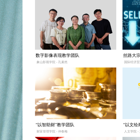
数字影像表现教学团队
丝路大
象山影视学院 - 孔素然
国际经济贸易
“以智助财”教学团队
“以文绘
财富管理学院 - 仲春梅
人文学院 -