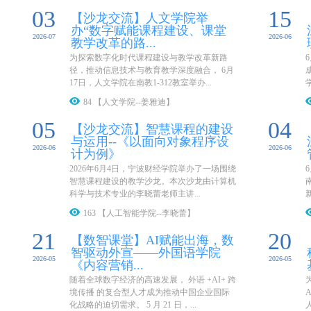
03
15
【沙龙交流】人文学院举
办“数字赋能课程建设、课堂
2026-07
2026-06
教学改革的路...
为探索数字化时代课程建设与教学改革新路
径，推动信息技术与教育教学深度融合， 6月
17日，人文学院在南教1-312教室举办...
84 【人文学院--姜雅迪】
05
04
【沙龙交流】智慧课程的建设
与运用--《以面向对象程序设
2026-06
2026-06
计为例》
2026年6月4日，宁波财经学院举办了一场围绕
智慧课程建设的教学沙龙。本次沙龙由计算机
科学与技术专业的李晓蕾老师主讲...
163 【人工智能学院--李晓蕾】
21
20
【数智课堂】AI赋能出海，数
智驱动外宣——外国语学院
2026-05
2026-05
《内容营销...
随着全球数字经济的高速发展， 外语 +AI+ 跨
境传播 的复合型人才成为推动中国企业国际
化战略的迫切需求。 5 月 21 日，...